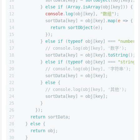
10
          sortData[key] = 
sortObject
(obj[key]);
11
        } 
else
if
 (
Array
.
isArray
(obj[key])) {
12
console
.
log
(obj[key], 
"数组"
);
13
          sortData[key] = obj[key].
map
(
e
 =>
 {
14
return
sortObject
(e);
15
          });
16
        } 
else
if
 (
typeof
 obj[key] === 
"number"
17
// console.log(obj[key], '数字');
18
          sortData[key] = obj[key].
toString
();
19
        } 
else
if
 (
typeof
 obj[key] === 
"string"
20
// console.log(obj[key], '字符串');
21
          sortData[key] = obj[key];
22
        } 
else
 {
23
// console.log(obj[key], '其他');
24
          sortData[key] = obj[key];
25
        }
26
      });
27
return
 sortData;
28
  } 
else
 {
29
return
 obj;
30
  }