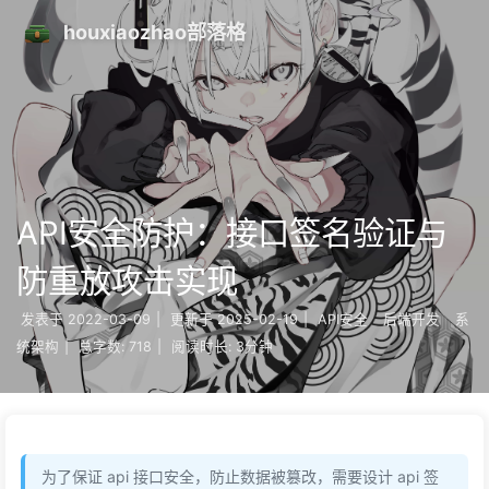
houxiaozhao部落格
API安全防护：接口签名验证与
防重放攻击实现
发表于
2022-03-09
|
更新于
2025-02-19
|
API安全
后端开发
系
统架构
|
总字数:
718
|
阅读时长:
3分钟
为了保证 api 接口安全，防止数据被篡改，需要设计 api 签