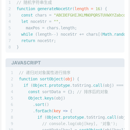
1
// 随机字符串生成
2
function
generateNoceStr
(
length = 
16
) {
3
const
 chars = 
"ABCDEFGHIJKLMNOPQRSTUVWXYZabcde
4
let
 noceStr = 
""
,
5
    maxPos = chars.
length
;
6
while
 (length--) noceStr += chars[(
Math
.
random
7
return
 noceStr;
8
}
JAVASCRIPT
1
// 递归对对象属性进行排序
2
function
sortObject
(
obj
) {
3
if
 (
Object
.
prototype
.
toString
.
call
(obj) === 
"
4
const
 sortData = {}; 
// 排序后的对象
5
Object
.
keys
(obj)
6
      .
sort
()
7
      .
forEach
(
key
 =>
 {
8
if
 (
Object
.
prototype
.
toString
.
call
(obj[
9
// console.log(obj[key], '对象');