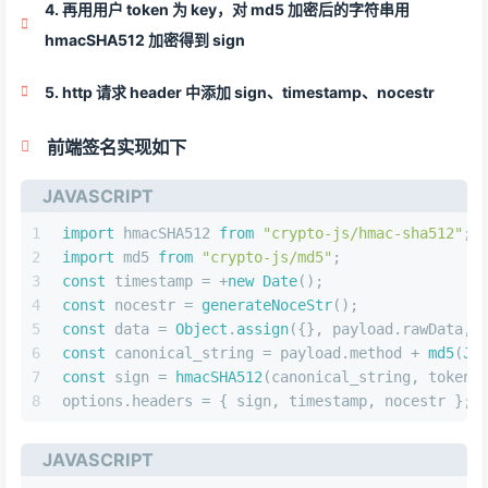
4. 再用用户 token 为 key，对 md5 加密后的字符串用
hmacSHA512 加密得到 sign
5. http 请求 header 中添加 sign、timestamp、nocestr
前端签名实现如下
JAVASCRIPT
1
import
 hmacSHA512 
from
"crypto-js/hmac-sha512"
;
2
import
 md5 
from
"crypto-js/md5"
;
3
const
 timestamp = +
new
Date
();
4
const
 nocestr = 
generateNoceStr
();
5
const
 data = 
Object
.
assign
({}, payload.
rawData
, 
6
const
 canonical_string = payload.
method
 + 
md5
(
JS
7
const
 sign = 
hmacSHA512
(canonical_string, token)
8
options.
headers
 = { sign, timestamp, nocestr };
JAVASCRIPT