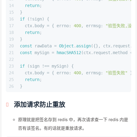
14
return
;
15
}
16
if
 (!sign) {
17
  ctx.
body
 = { 
errno
: 
400
, 
errmsg
: 
"验签失败,没有
18
return
;
19
}
20
const
 rawData = 
Object
.
assign
({}, ctx.
request
.
b
21
const
 mySign = 
hmacSHA512
(ctx.
request
.
method
 + 
22
23
if
 (sign !== mySign) {
24
  ctx.
body
 = { 
errno
: 
400
, 
errmsg
: 
"验签失败"
 };
25
return
;
26
}
添加请求防止重放
原理就是把签名存到 redis 中，再次请求查一下 redis 内是
否有该签名。有的话就是重放请求。