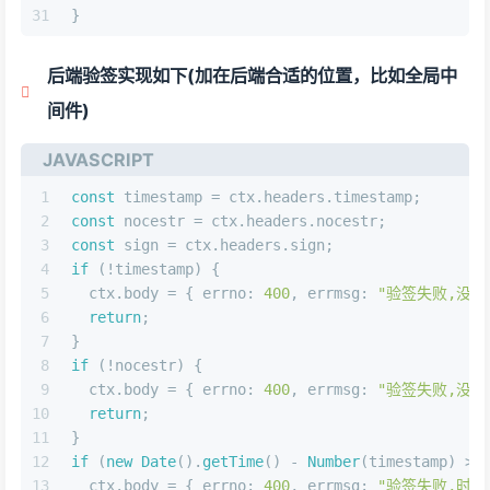
31
}
后端验签实现如下(加在后端合适的位置，比如全局中
间件)
JAVASCRIPT
1
const
 timestamp = ctx.
headers
.
timestamp
;
2
const
 nocestr = ctx.
headers
.
nocestr
;
3
const
 sign = ctx.
headers
.
sign
;
4
if
 (!timestamp) {
5
  ctx.
body
 = { 
errno
: 
400
, 
errmsg
: 
"验签失败,没有
6
return
;
7
}
8
if
 (!nocestr) {
9
  ctx.
body
 = { 
errno
: 
400
, 
errmsg
: 
"验签失败,没有
10
return
;
11
}
12
if
 (
new
Date
().
getTime
() - 
Number
(timestamp) > 
13
  ctx.
body
 = { 
errno
: 
400
, 
errmsg
: 
"验签失败,时间