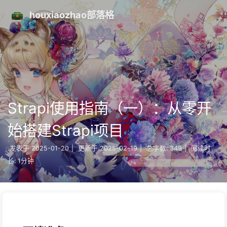
houxiaozhao部落格
Strapi使用指南（一）：从零开
始搭建Strapi项目
发表于
2025-01-20
|
更新于
2025-02-19
|
总字数:
349
|
阅读时
长:
1分钟