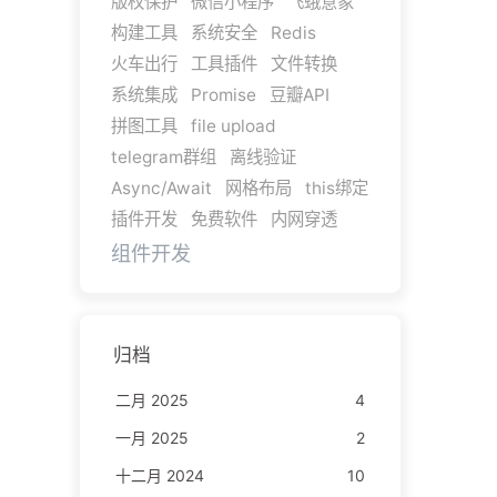
版权保护
微信小程序
飞蛾意象
构建工具
系统安全
Redis
火车出行
工具插件
文件转换
系统集成
Promise
豆瓣API
拼图工具
file upload
telegram群组
离线验证
Async/Await
网格布局
this绑定
插件开发
免费软件
内网穿透
组件开发
归档
二月 2025
4
一月 2025
2
十二月 2024
10