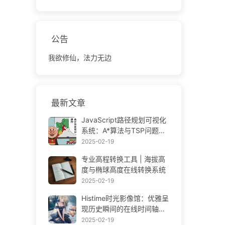
公告
我欲修仙，法力无边
最新文章
JavaScript路径规划可视化
系统：A*算法与TSP问题解
决方案
2025-02-19
专业高程转换工具 | 海拔高
度与椭球高度在线转换系统
2025-02-19
Histime时光影像馆：优雅呈
现历史瞬间的在线时间轴相
册 | Historical Photo Timeli
2025-02-19