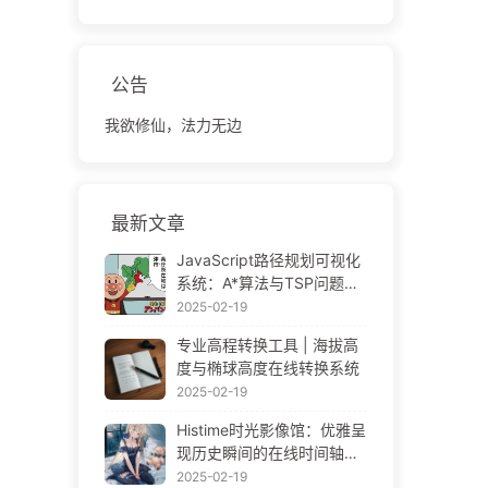
公告
我欲修仙，法力无边
最新文章
JavaScript路径规划可视化
系统：A*算法与TSP问题解
决方案
2025-02-19
专业高程转换工具 | 海拔高
度与椭球高度在线转换系统
2025-02-19
Histime时光影像馆：优雅呈
现历史瞬间的在线时间轴相
册 | Historical Photo Timeli
2025-02-19