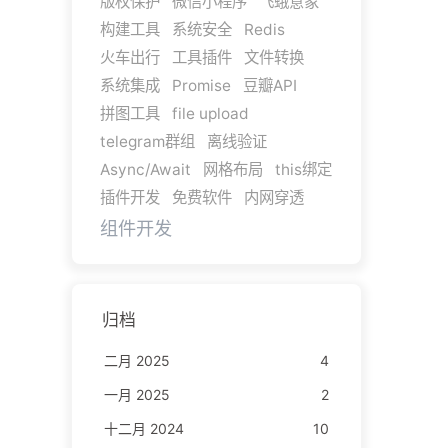
版权保护
微信小程序
飞蛾意象
构建工具
系统安全
Redis
火车出行
工具插件
文件转换
系统集成
Promise
豆瓣API
拼图工具
file upload
telegram群组
离线验证
Async/Await
网格布局
this绑定
插件开发
免费软件
内网穿透
组件开发
归档
二月 2025
4
一月 2025
2
十二月 2024
10