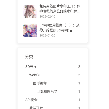
ne Gallery
免费离线图片水印工具：保
护隐私的浏览器端水印解决
方案 | Free Offline Image
2025-02-10
Watermark Tool
Strapi使用指南（一）：从
零开始搭建Strapi项目
2025-01-20
分类
3D开发
2
WebGL
2
图形编程
1
计算机图形学
1
API安全
1
后端开发
1