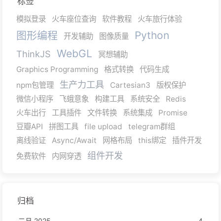
标签
模拟登录
火车座位查询
软件教程
火车旅行体验
图形编程
Python
开发辅助
图像质量
WebGL
ThinkJS
冥想辅助
Graphics Programming
格式转换
代码生成
生产力工具
npm包管理
Cartesian3
版权保护
微信小程序
飞蛾意象
构建工具
系统安全
Redis
火车出行
工具插件
文件转换
系统集成
Promise
豆瓣API
拼图工具
file upload
telegram群组
离线验证
Async/Await
网格布局
this绑定
插件开发
组件开发
免费软件
内网穿透
归档
二月 2025
4