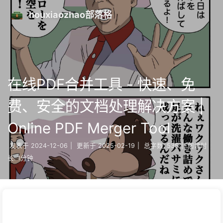
houxiaozhao部落格
在线PDF合并工具 - 快速、免
费、安全的文档处理解决方案 |
Online PDF Merger Tool
发表于
2024-12-06
|
更新于
2025-02-19
|
总字数:
535
|
阅读时
长:
1分钟