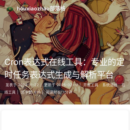
houxiaozhao部落格
Cron表达式在线工具：专业的定
时任务表达式生成与解析平台
发表于
2024-11-22
|
更新于
2025-02-19
|
开发工具
系统运维
在
线工具
|
总字数:
619
|
阅读时长:
1分钟