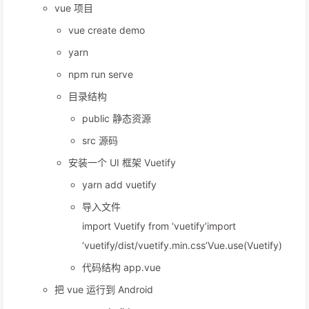
vue 项目
vue create demo
yarn
npm run serve
目录结构
public 静态资源
src 源码
安装一个 UI 框架 Vuetify
yarn add vuetify
导入文件
import Vuetify from ‘vuetify’import
‘vuetify/dist/vuetify.min.css’Vue.use(Vuetify)
代码结构 app.vue
把 vue 运行到 Android