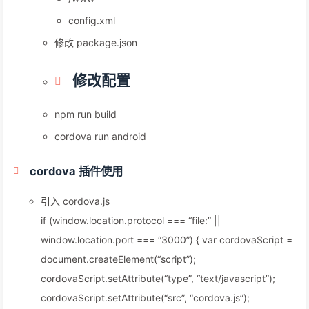
config.xml
修改 package.json
修改配置
npm run build
cordova run android
cordova 插件使用
引入 cordova.js
if (window.location.protocol === “file:” ||
window.location.port === “3000”) { var cordovaScript =
document.createElement(“script”);
cordovaScript.setAttribute(“type”, “text/javascript”);
cordovaScript.setAttribute(“src”, “cordova.js”);