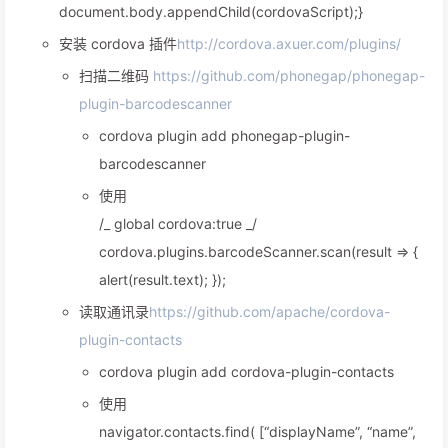
document.body.appendChild(cordovaScript);}
安装 cordova 插件
http://cordova.axuer.com/plugins/
扫描二维码
https://github.com/phonegap/phonegap-
plugin-barcodescanner
cordova plugin add phonegap-plugin-
barcodescanner
使用
/_ global cordova:true _/
cordova.plugins.barcodeScanner.scan(result => {
alert(result.text); });
读取通讯录
https://github.com/apache/cordova-
plugin-contacts
cordova plugin add cordova-plugin-contacts
使用
navigator.contacts.find( [“displayName”, “name”,