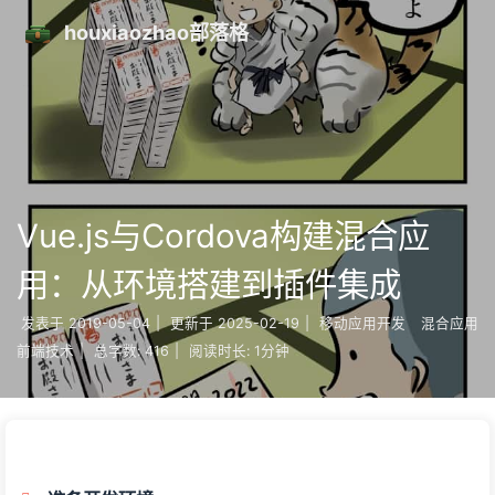
houxiaozhao部落格
Vue.js与Cordova构建混合应
用：从环境搭建到插件集成
发表于
2019-05-04
|
更新于
2025-02-19
|
移动应用开发
混合应用
前端技术
|
总字数:
416
|
阅读时长:
1分钟