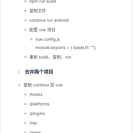
npm run build
复制文件
cordova run android
配置 vue 项目
vue.config.js
module.exports = { baseUrl: “”};
重新 build、复制、run
合并两个项目
复制 cordova 到 vue
/hooks
/platforms
/plugins
/res
/www