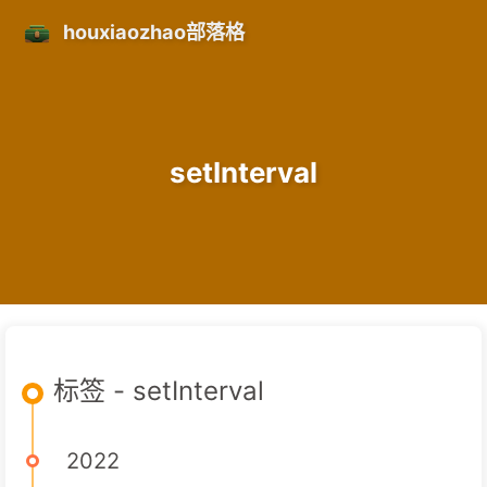
houxiaozhao部落格
setInterval
标签 - setInterval
2022