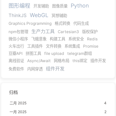
图形编程
Python
开发辅助
图像质量
WebGL
ThinkJS
冥想辅助
Graphics Programming
格式转换
代码生成
生产力工具
npm包管理
Cartesian3
版权保护
微信小程序
飞蛾意象
构建工具
系统安全
Redis
火车出行
工具插件
文件转换
系统集成
Promise
豆瓣API
拼图工具
file upload
telegram群组
离线验证
Async/Await
网格布局
this绑定
插件开发
组件开发
免费软件
内网穿透
归档
二月 2025
4
一月 2025
2