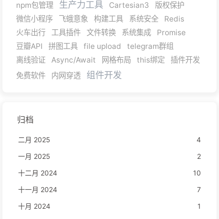
生产力工具
npm包管理
Cartesian3
版权保护
微信小程序
飞蛾意象
构建工具
系统安全
Redis
火车出行
工具插件
文件转换
系统集成
Promise
豆瓣API
拼图工具
file upload
telegram群组
离线验证
Async/Await
网格布局
this绑定
插件开发
组件开发
免费软件
内网穿透
归档
二月 2025
4
一月 2025
2
十二月 2024
10
十一月 2024
7
十月 2024
1