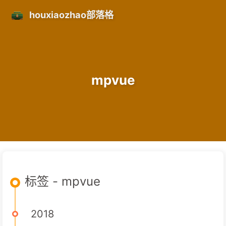
houxiaozhao部落格
mpvue
标签 - mpvue
2018