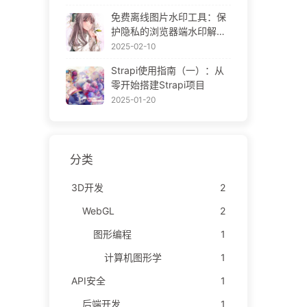
ne Gallery
免费离线图片水印工具：保
护隐私的浏览器端水印解决
方案 | Free Offline Image
2025-02-10
Watermark Tool
Strapi使用指南（一）：从
零开始搭建Strapi项目
2025-01-20
分类
3D开发
2
WebGL
2
图形编程
1
计算机图形学
1
API安全
1
后端开发
1