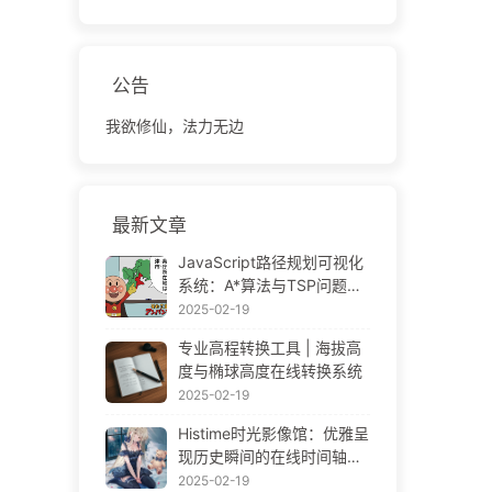
公告
我欲修仙，法力无边
最新文章
JavaScript路径规划可视化
系统：A*算法与TSP问题解
决方案
2025-02-19
专业高程转换工具 | 海拔高
度与椭球高度在线转换系统
2025-02-19
Histime时光影像馆：优雅呈
现历史瞬间的在线时间轴相
册 | Historical Photo Timeli
2025-02-19