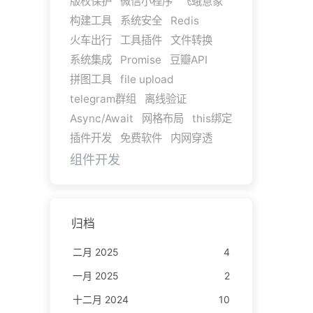
版权保护
微信小程序
飞蛾意象
构建工具
系统安全
Redis
火车出行
工具插件
文件转换
系统集成
Promise
豆瓣API
拼图工具
file upload
telegram群组
离线验证
Async/Await
网格布局
this绑定
插件开发
免费软件
内网穿透
组件开发
归档
二月 2025
4
一月 2025
2
十二月 2024
10