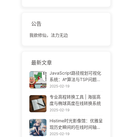
公告
我欲修仙，法力无边
最新文章
JavaScript路径规划可视化
系统：A*算法与TSP问题解
决方案
2025-02-19
专业高程转换工具 | 海拔高
度与椭球高度在线转换系统
2025-02-19
Histime时光影像馆：优雅呈
现历史瞬间的在线时间轴相
册 | Historical Photo Timeli
2025-02-19