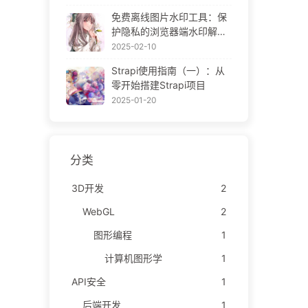
ne Gallery
免费离线图片水印工具：保
护隐私的浏览器端水印解决
方案 | Free Offline Image
2025-02-10
Watermark Tool
Strapi使用指南（一）：从
零开始搭建Strapi项目
2025-01-20
分类
3D开发
2
WebGL
2
图形编程
1
计算机图形学
1
API安全
1
后端开发
1