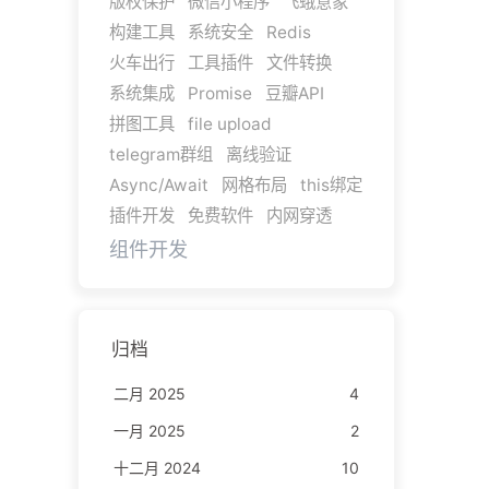
版权保护
微信小程序
飞蛾意象
构建工具
系统安全
Redis
火车出行
工具插件
文件转换
系统集成
Promise
豆瓣API
拼图工具
file upload
telegram群组
离线验证
Async/Await
网格布局
this绑定
插件开发
免费软件
内网穿透
组件开发
归档
二月 2025
4
一月 2025
2
十二月 2024
10