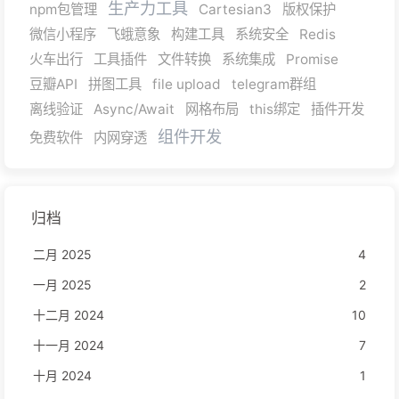
生产力工具
npm包管理
Cartesian3
版权保护
微信小程序
飞蛾意象
构建工具
系统安全
Redis
火车出行
工具插件
文件转换
系统集成
Promise
豆瓣API
拼图工具
file upload
telegram群组
离线验证
Async/Await
网格布局
this绑定
插件开发
组件开发
免费软件
内网穿透
归档
二月 2025
4
一月 2025
2
十二月 2024
10
十一月 2024
7
十月 2024
1