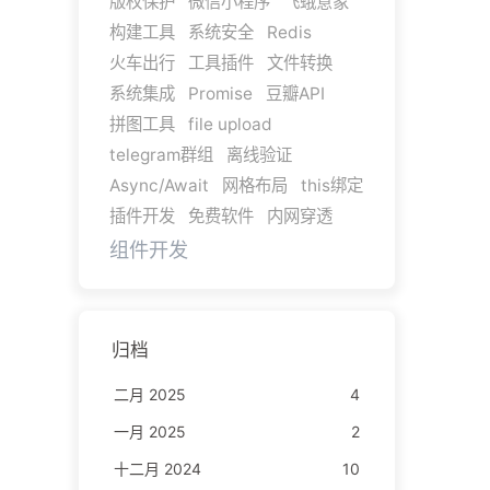
版权保护
微信小程序
飞蛾意象
构建工具
系统安全
Redis
火车出行
工具插件
文件转换
系统集成
Promise
豆瓣API
拼图工具
file upload
telegram群组
离线验证
Async/Await
网格布局
this绑定
插件开发
免费软件
内网穿透
组件开发
归档
二月 2025
4
一月 2025
2
十二月 2024
10