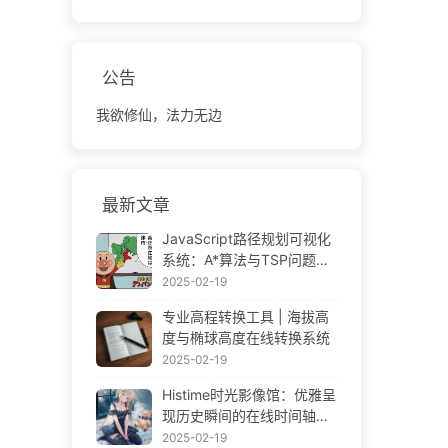
公告
我欲修仙，法力无边
最新文章
JavaScript路径规划可视化
系统：A*算法与TSP问题解
决方案
2025-02-19
专业高程转换工具 | 海拔高
度与椭球高度在线转换系统
2025-02-19
Histime时光影像馆：优雅呈
现历史瞬间的在线时间轴相
册 | Historical Photo Timeli
2025-02-19