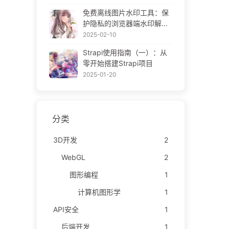
ne Gallery
免费离线图片水印工具：保
护隐私的浏览器端水印解决
方案 | Free Offline Image
2025-02-10
Watermark Tool
Strapi使用指南（一）：从
零开始搭建Strapi项目
2025-01-20
分类
3D开发
2
WebGL
2
图形编程
1
计算机图形学
1
API安全
1
后端开发
1