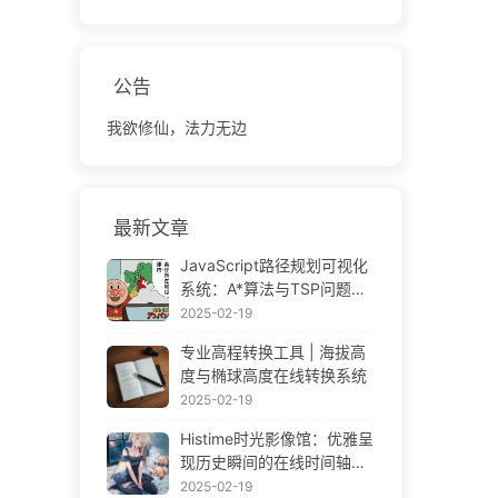
公告
我欲修仙，法力无边
最新文章
JavaScript路径规划可视化
系统：A*算法与TSP问题解
决方案
2025-02-19
专业高程转换工具 | 海拔高
度与椭球高度在线转换系统
2025-02-19
Histime时光影像馆：优雅呈
现历史瞬间的在线时间轴相
册 | Historical Photo Timeli
2025-02-19