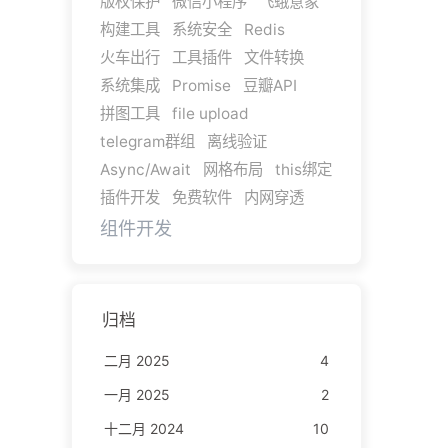
版权保护
微信小程序
飞蛾意象
构建工具
系统安全
Redis
火车出行
工具插件
文件转换
系统集成
Promise
豆瓣API
拼图工具
file upload
telegram群组
离线验证
Async/Await
网格布局
this绑定
插件开发
免费软件
内网穿透
组件开发
归档
二月 2025
4
一月 2025
2
十二月 2024
10