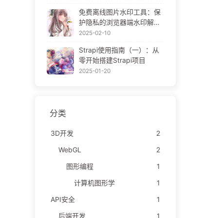
ne Gallery
免费离线图片水印工具：保
护隐私的浏览器端水印解决
方案 | Free Offline Image
2025-02-10
Watermark Tool
Strapi使用指南（一）：从
零开始搭建Strapi项目
2025-01-20
分类
3D开发
2
WebGL
2
图形编程
1
计算机图形学
1
API安全
1
后端开发
1