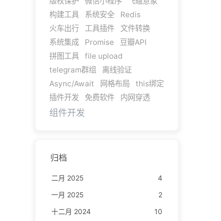
版权保护
微信小程序
飞蛾意象
构建工具
系统安全
Redis
火车出行
工具插件
文件转换
系统集成
Promise
豆瓣API
拼图工具
file upload
telegram群组
离线验证
Async/Await
网格布局
this绑定
插件开发
免费软件
内网穿透
组件开发
归档
二月 2025
4
一月 2025
2
十二月 2024
10