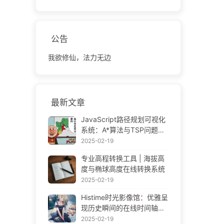
公告
我欲修仙，法力无边
最新文章
JavaScript路径规划可视化
系统：A*算法与TSP问题解
决方案
2025-02-19
专业高程转换工具 | 海拔高
度与椭球高度在线转换系统
2025-02-19
Histime时光影像馆：优雅呈
现历史瞬间的在线时间轴相
册 | Historical Photo Timeli
2025-02-19