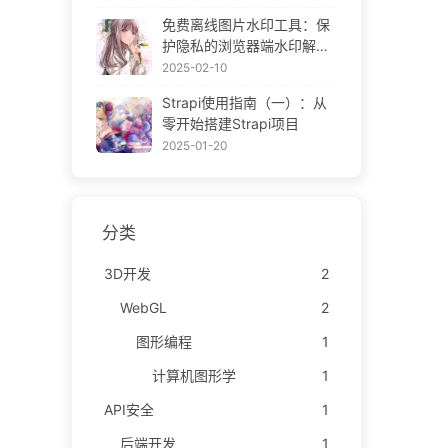
ne Gallery
免费离线图片水印工具：保
护隐私的浏览器端水印解决
方案 | Free Offline Image
2025-02-10
Watermark Tool
Strapi使用指南（一）：从
零开始搭建Strapi项目
2025-01-20
分类
3D开发
2
WebGL
2
图形编程
1
计算机图形学
1
API安全
1
后端开发
1