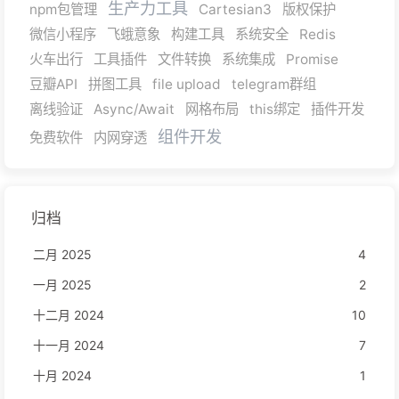
生产力工具
npm包管理
Cartesian3
版权保护
微信小程序
飞蛾意象
构建工具
系统安全
Redis
火车出行
工具插件
文件转换
系统集成
Promise
豆瓣API
拼图工具
file upload
telegram群组
离线验证
Async/Await
网格布局
this绑定
插件开发
组件开发
免费软件
内网穿透
归档
二月 2025
4
一月 2025
2
十二月 2024
10
十一月 2024
7
十月 2024
1