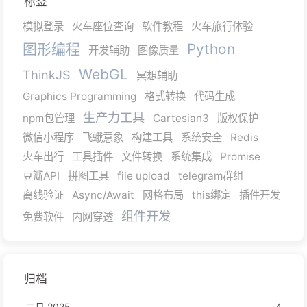
标签
模拟登录
火车座位查询
软件教程
火车旅行体验
图形编程
Python
开发辅助
图像质量
WebGL
ThinkJS
冥想辅助
Graphics Programming
格式转换
代码生成
生产力工具
npm包管理
Cartesian3
版权保护
微信小程序
飞蛾意象
构建工具
系统安全
Redis
火车出行
工具插件
文件转换
系统集成
Promise
豆瓣API
拼图工具
file upload
telegram群组
离线验证
Async/Await
网格布局
this绑定
插件开发
组件开发
免费软件
内网穿透
归档
二月 2025
4