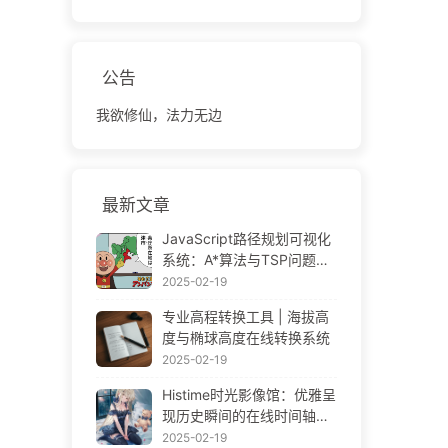
公告
我欲修仙，法力无边
最新文章
JavaScript路径规划可视化
系统：A*算法与TSP问题解
决方案
2025-02-19
专业高程转换工具 | 海拔高
度与椭球高度在线转换系统
2025-02-19
Histime时光影像馆：优雅呈
现历史瞬间的在线时间轴相
册 | Historical Photo Timeli
2025-02-19