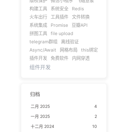
版权保护
微信小程序
飞蛾意象
构建工具
系统安全
Redis
火车出行
工具插件
文件转换
系统集成
Promise
豆瓣API
拼图工具
file upload
telegram群组
离线验证
Async/Await
网格布局
this绑定
插件开发
免费软件
内网穿透
组件开发
归档
二月 2025
4
一月 2025
2
十二月 2024
10