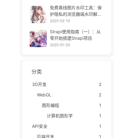
ne Gallery
免费离线图片水印工具：保
护隐私的浏览器端水印解决
方案 | Free Offline Image
2025-02-10
Watermark Tool
Strapi使用指南（一）：从
零开始搭建Strapi项目
2025-01-20
分类
3D开发
2
WebGL
2
图形编程
1
计算机图形学
1
API安全
1
后端开发
1