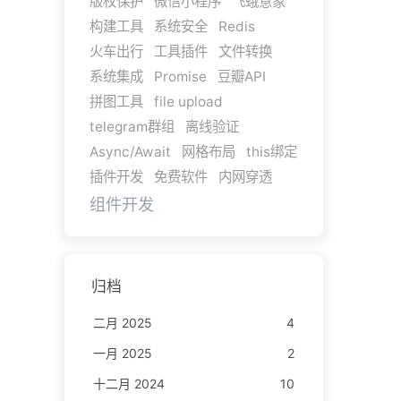
版权保护
微信小程序
飞蛾意象
构建工具
系统安全
Redis
火车出行
工具插件
文件转换
系统集成
Promise
豆瓣API
拼图工具
file upload
telegram群组
离线验证
Async/Await
网格布局
this绑定
插件开发
免费软件
内网穿透
组件开发
归档
二月 2025
4
一月 2025
2
十二月 2024
10