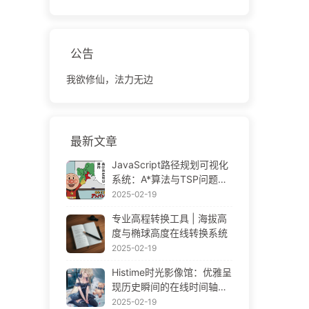
公告
我欲修仙，法力无边
最新文章
JavaScript路径规划可视化
系统：A*算法与TSP问题解
决方案
2025-02-19
专业高程转换工具 | 海拔高
度与椭球高度在线转换系统
2025-02-19
Histime时光影像馆：优雅呈
现历史瞬间的在线时间轴相
册 | Historical Photo Timeli
2025-02-19