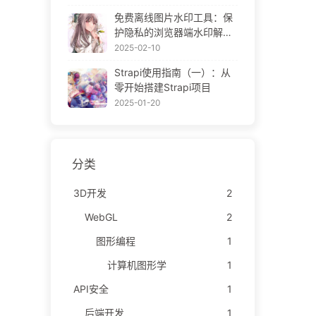
ne Gallery
免费离线图片水印工具：保
护隐私的浏览器端水印解决
方案 | Free Offline Image
2025-02-10
Watermark Tool
Strapi使用指南（一）：从
零开始搭建Strapi项目
2025-01-20
分类
3D开发
2
WebGL
2
图形编程
1
计算机图形学
1
API安全
1
后端开发
1