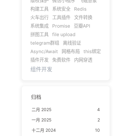
版权保护
微信小程序
飞蛾意象
构建工具
系统安全
Redis
火车出行
工具插件
文件转换
系统集成
Promise
豆瓣API
拼图工具
file upload
telegram群组
离线验证
Async/Await
网格布局
this绑定
插件开发
免费软件
内网穿透
组件开发
归档
二月 2025
4
一月 2025
2
十二月 2024
10