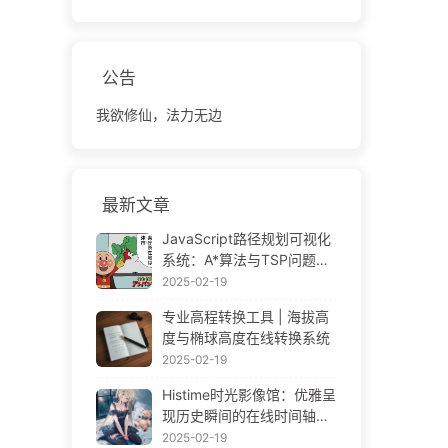
公告
我欲修仙，法力无边
最新文章
JavaScript路径规划可视化
系统：A*算法与TSP问题解
决方案
2025-02-19
专业高程转换工具 | 海拔高
度与椭球高度在线转换系统
2025-02-19
Histime时光影像馆：优雅呈
现历史瞬间的在线时间轴相
册 | Historical Photo Timeli
2025-02-19