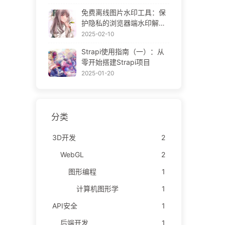
ne Gallery
免费离线图片水印工具：保
护隐私的浏览器端水印解决
方案 | Free Offline Image
2025-02-10
Watermark Tool
Strapi使用指南（一）：从
零开始搭建Strapi项目
2025-01-20
分类
3D开发
2
WebGL
2
图形编程
1
计算机图形学
1
API安全
1
后端开发
1