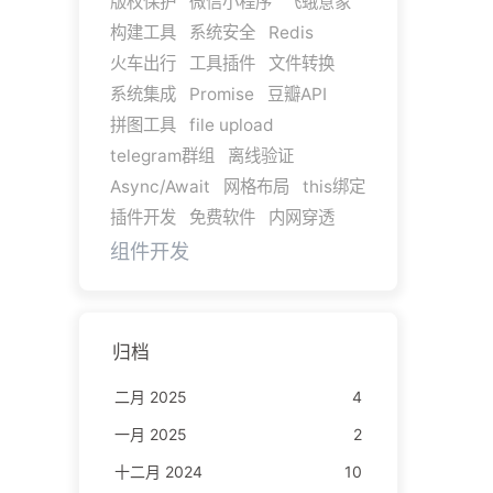
版权保护
微信小程序
飞蛾意象
构建工具
系统安全
Redis
火车出行
工具插件
文件转换
系统集成
Promise
豆瓣API
拼图工具
file upload
telegram群组
离线验证
Async/Await
网格布局
this绑定
插件开发
免费软件
内网穿透
组件开发
归档
二月 2025
4
一月 2025
2
十二月 2024
10