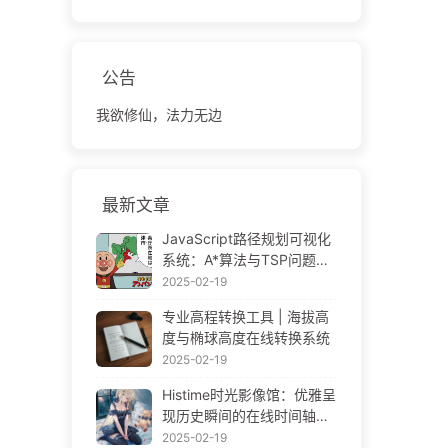
公告
我欲修仙，法力无边
最新文章
JavaScript路径规划可视化
系统：A*算法与TSP问题解
决方案
2025-02-19
专业高程转换工具 | 海拔高
度与椭球高度在线转换系统
2025-02-19
Histime时光影像馆：优雅呈
现历史瞬间的在线时间轴相
册 | Historical Photo Timeli
2025-02-19