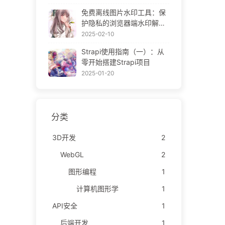
ne Gallery
免费离线图片水印工具：保
护隐私的浏览器端水印解决
方案 | Free Offline Image
2025-02-10
Watermark Tool
Strapi使用指南（一）：从
零开始搭建Strapi项目
2025-01-20
分类
3D开发
2
WebGL
2
图形编程
1
计算机图形学
1
API安全
1
后端开发
1