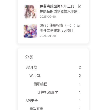
ne Gallery
免费离线图片水印工具：保
护隐私的浏览器端水印解决
方案 | Free Offline Image
2025-02-10
Watermark Tool
Strapi使用指南（一）：从
零开始搭建Strapi项目
2025-01-20
分类
3D开发
2
WebGL
2
图形编程
1
计算机图形学
1
API安全
1
后端开发
1