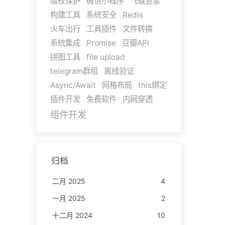
版权保护
微信小程序
飞蛾意象
构建工具
系统安全
Redis
火车出行
工具插件
文件转换
系统集成
Promise
豆瓣API
拼图工具
file upload
telegram群组
离线验证
Async/Await
网格布局
this绑定
插件开发
免费软件
内网穿透
组件开发
归档
二月 2025
4
一月 2025
2
十二月 2024
10