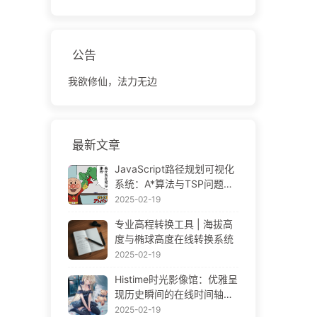
公告
我欲修仙，法力无边
最新文章
JavaScript路径规划可视化
系统：A*算法与TSP问题解
决方案
2025-02-19
专业高程转换工具 | 海拔高
度与椭球高度在线转换系统
2025-02-19
Histime时光影像馆：优雅呈
现历史瞬间的在线时间轴相
册 | Historical Photo Timeli
2025-02-19