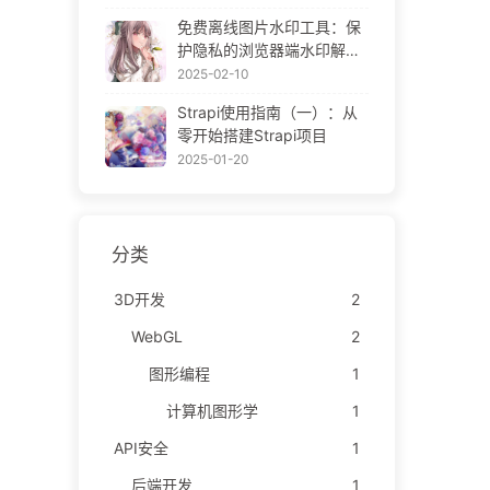
ne Gallery
免费离线图片水印工具：保
护隐私的浏览器端水印解决
方案 | Free Offline Image
2025-02-10
Watermark Tool
Strapi使用指南（一）：从
零开始搭建Strapi项目
2025-01-20
分类
3D开发
2
WebGL
2
图形编程
1
计算机图形学
1
API安全
1
后端开发
1