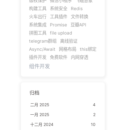
版权保护
微信小程序
飞蛾意象
构建工具
系统安全
Redis
火车出行
工具插件
文件转换
系统集成
Promise
豆瓣API
拼图工具
file upload
telegram群组
离线验证
Async/Await
网格布局
this绑定
插件开发
免费软件
内网穿透
组件开发
归档
二月 2025
4
一月 2025
2
十二月 2024
10