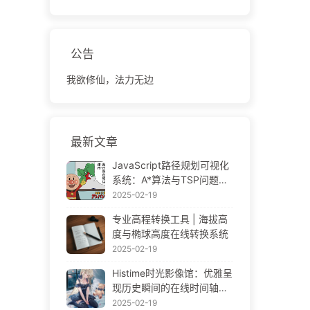
公告
我欲修仙，法力无边
最新文章
JavaScript路径规划可视化
系统：A*算法与TSP问题解
决方案
2025-02-19
专业高程转换工具 | 海拔高
度与椭球高度在线转换系统
2025-02-19
Histime时光影像馆：优雅呈
现历史瞬间的在线时间轴相
册 | Historical Photo Timeli
2025-02-19