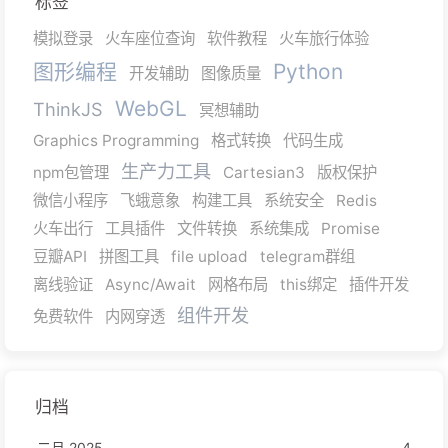
标签
模拟登录
火车座位查询
软件教程
火车旅行体验
图形编程
Python
开发辅助
图像质量
WebGL
ThinkJS
冥想辅助
Graphics Programming
格式转换
代码生成
生产力工具
npm包管理
Cartesian3
版权保护
微信小程序
飞蛾意象
构建工具
系统安全
Redis
火车出行
工具插件
文件转换
系统集成
Promise
豆瓣API
拼图工具
file upload
telegram群组
离线验证
Async/Await
网格布局
this绑定
插件开发
组件开发
免费软件
内网穿透
归档
二月 2025
4