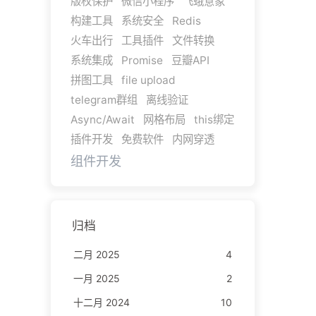
版权保护
微信小程序
飞蛾意象
构建工具
系统安全
Redis
火车出行
工具插件
文件转换
系统集成
Promise
豆瓣API
拼图工具
file upload
telegram群组
离线验证
Async/Await
网格布局
this绑定
插件开发
免费软件
内网穿透
组件开发
归档
二月 2025
4
一月 2025
2
十二月 2024
10