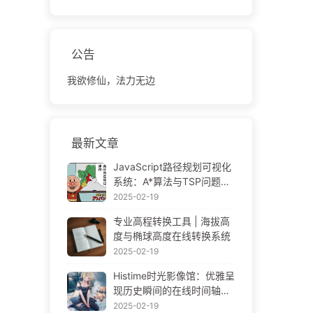
公告
我欲修仙，法力无边
最新文章
JavaScript路径规划可视化
系统：A*算法与TSP问题解
决方案
2025-02-19
专业高程转换工具 | 海拔高
度与椭球高度在线转换系统
2025-02-19
Histime时光影像馆：优雅呈
现历史瞬间的在线时间轴相
册 | Historical Photo Timeli
2025-02-19