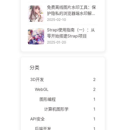
ne Gallery
免费离线图片水印工具：保
护隐私的浏览器端水印解决
方案 | Free Offline Image
2025-02-10
Watermark Tool
Strapi使用指南（一）：从
零开始搭建Strapi项目
2025-01-20
分类
3D开发
2
WebGL
2
图形编程
1
计算机图形学
1
API安全
1
后端开发
1