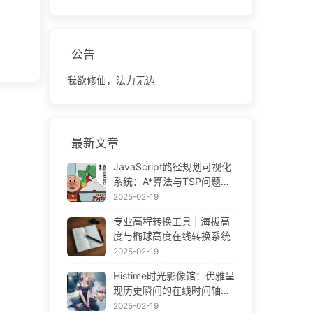
公告
我欲修仙，法力无边
最新文章
JavaScript路径规划可视化
系统：A*算法与TSP问题解
决方案
2025-02-19
专业高程转换工具 | 海拔高
度与椭球高度在线转换系统
2025-02-19
Histime时光影像馆：优雅呈
现历史瞬间的在线时间轴相
册 | Historical Photo Timeli
2025-02-19