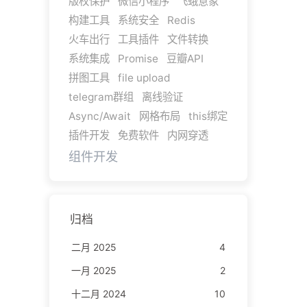
版权保护
微信小程序
飞蛾意象
构建工具
系统安全
Redis
火车出行
工具插件
文件转换
系统集成
Promise
豆瓣API
拼图工具
file upload
telegram群组
离线验证
Async/Await
网格布局
this绑定
插件开发
免费软件
内网穿透
组件开发
归档
二月 2025
4
一月 2025
2
十二月 2024
10