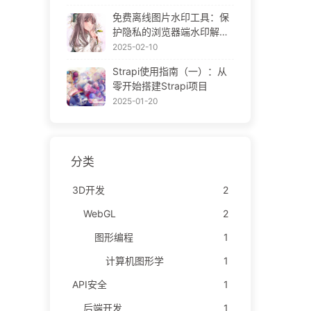
ne Gallery
免费离线图片水印工具：保
护隐私的浏览器端水印解决
方案 | Free Offline Image
2025-02-10
Watermark Tool
Strapi使用指南（一）：从
零开始搭建Strapi项目
2025-01-20
分类
3D开发
2
WebGL
2
图形编程
1
计算机图形学
1
API安全
1
后端开发
1