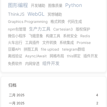
图形编程
Python
开发辅助
图像质量
WebGL
ThinkJS
冥想辅助
Graphics Programming
格式转换
代码生成
生产力工具
npm包管理
Cartesian3
版权保护
微信小程序
飞蛾意象
构建工具
系统安全
Redis
火车出行
工具插件
文件转换
系统集成
Promise
豆瓣API
拼图工具
file upload
telegram群组
离线验证
Async/Await
网格布局
this绑定
插件开发
组件开发
免费软件
内网穿透
归档
二月 2025
4
一月 2025
2