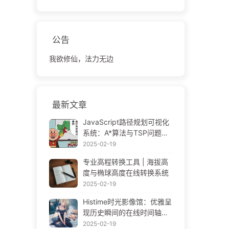
公告
我欲修仙，法力无边
最新文章
JavaScript路径规划可视化
系统：A*算法与TSP问题解
决方案
2025-02-19
专业高程转换工具 | 海拔高
度与椭球高度在线转换系统
2025-02-19
Histime时光影像馆：优雅呈
现历史瞬间的在线时间轴相
册 | Historical Photo Timeli
2025-02-19