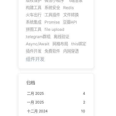
版权保护
微信小程序
飞蛾意象
构建工具
系统安全
Redis
火车出行
工具插件
文件转换
系统集成
Promise
豆瓣API
拼图工具
file upload
telegram群组
离线验证
Async/Await
网格布局
this绑定
插件开发
免费软件
内网穿透
组件开发
归档
二月 2025
4
一月 2025
2
十二月 2024
10