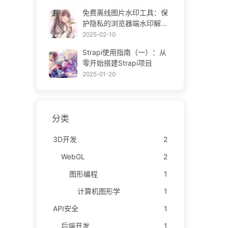
ne Gallery
免费离线图片水印工具：保
护隐私的浏览器端水印解决
方案 | Free Offline Image
2025-02-10
Watermark Tool
Strapi使用指南（一）：从
零开始搭建Strapi项目
2025-01-20
分类
3D开发
2
WebGL
2
图形编程
1
计算机图形学
1
API安全
1
后端开发
1