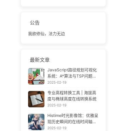
公告
我欲修仙，法力无边
最新文章
JavaScript路径规划可视化
系统：A*算法与TSP问题解
决方案
2025-02-19
专业高程转换工具 | 海拔高
度与椭球高度在线转换系统
2025-02-19
Histime时光影像馆：优雅呈
现历史瞬间的在线时间轴相
册 | Historical Photo Timeli
2025-02-19