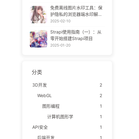
ne Gallery
免费离线图片水印工具：保
护隐私的浏览器端水印解决
方案 | Free Offline Image
2025-02-10
Watermark Tool
Strapi使用指南（一）：从
零开始搭建Strapi项目
2025-01-20
分类
3D开发
2
WebGL
2
图形编程
1
计算机图形学
1
API安全
1
后端开发
1