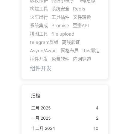
版权保护
微信小程序
飞蛾意象
构建工具
系统安全
Redis
火车出行
工具插件
文件转换
系统集成
Promise
豆瓣API
拼图工具
file upload
telegram群组
离线验证
Async/Await
网格布局
this绑定
插件开发
免费软件
内网穿透
组件开发
归档
二月 2025
4
一月 2025
2
十二月 2024
10