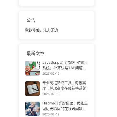
公告
我欲修仙，法力无边
最新文章
JavaScript路径规划可视化
系统：A*算法与TSP问题解
决方案
2025-02-19
专业高程转换工具 | 海拔高
度与椭球高度在线转换系统
2025-02-19
Histime时光影像馆：优雅呈
现历史瞬间的在线时间轴相
册 | Historical Photo Timeli
2025-02-19