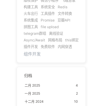
版权保护
微信小程序
飞蛾意象
构建工具
系统安全
Redis
火车出行
工具插件
文件转换
系统集成
Promise
豆瓣API
拼图工具
file upload
telegram群组
离线验证
Async/Await
网格布局
this绑定
插件开发
免费软件
内网穿透
组件开发
归档
二月 2025
4
一月 2025
2
十二月 2024
10