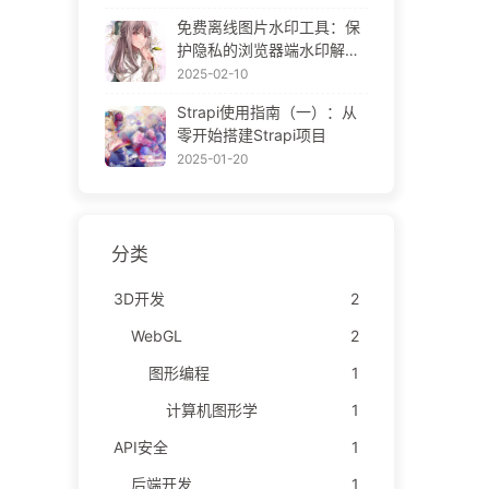
ne Gallery
免费离线图片水印工具：保
护隐私的浏览器端水印解决
方案 | Free Offline Image
2025-02-10
Watermark Tool
Strapi使用指南（一）：从
零开始搭建Strapi项目
2025-01-20
分类
3D开发
2
WebGL
2
图形编程
1
计算机图形学
1
API安全
1
后端开发
1