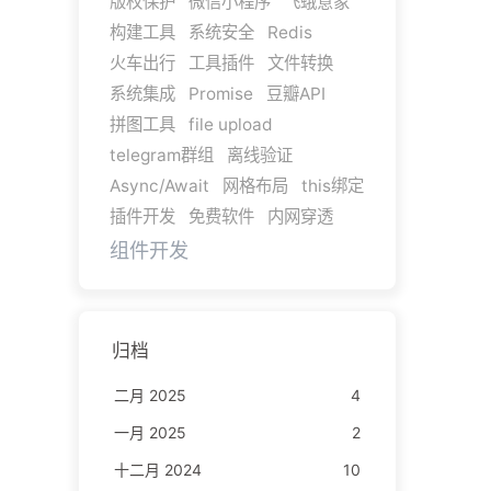
版权保护
微信小程序
飞蛾意象
构建工具
系统安全
Redis
火车出行
工具插件
文件转换
系统集成
Promise
豆瓣API
拼图工具
file upload
telegram群组
离线验证
Async/Await
网格布局
this绑定
插件开发
免费软件
内网穿透
组件开发
归档
二月 2025
4
一月 2025
2
十二月 2024
10