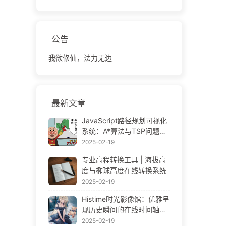
公告
我欲修仙，法力无边
最新文章
JavaScript路径规划可视化
系统：A*算法与TSP问题解
决方案
2025-02-19
专业高程转换工具 | 海拔高
度与椭球高度在线转换系统
2025-02-19
Histime时光影像馆：优雅呈
现历史瞬间的在线时间轴相
册 | Historical Photo Timeli
2025-02-19