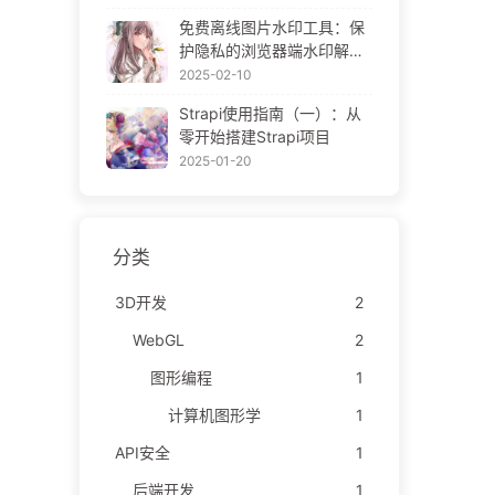
ne Gallery
免费离线图片水印工具：保
护隐私的浏览器端水印解决
方案 | Free Offline Image
2025-02-10
Watermark Tool
Strapi使用指南（一）：从
零开始搭建Strapi项目
2025-01-20
分类
3D开发
2
WebGL
2
图形编程
1
计算机图形学
1
API安全
1
后端开发
1