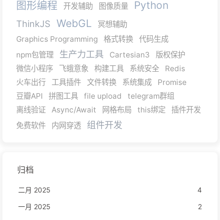
图形编程
Python
开发辅助
图像质量
WebGL
ThinkJS
冥想辅助
Graphics Programming
格式转换
代码生成
生产力工具
npm包管理
Cartesian3
版权保护
微信小程序
飞蛾意象
构建工具
系统安全
Redis
火车出行
工具插件
文件转换
系统集成
Promise
豆瓣API
拼图工具
file upload
telegram群组
离线验证
Async/Await
网格布局
this绑定
插件开发
组件开发
免费软件
内网穿透
归档
二月 2025
4
一月 2025
2