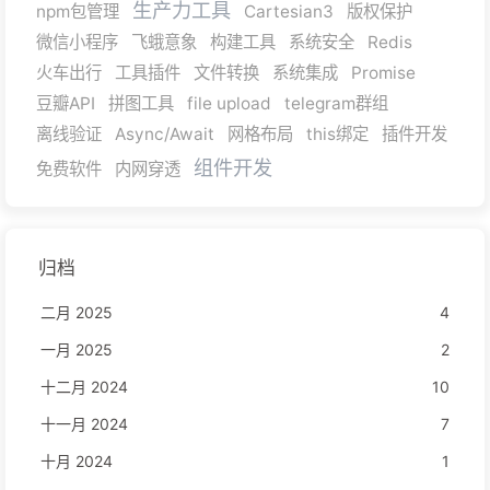
生产力工具
npm包管理
Cartesian3
版权保护
微信小程序
飞蛾意象
构建工具
系统安全
Redis
火车出行
工具插件
文件转换
系统集成
Promise
豆瓣API
拼图工具
file upload
telegram群组
离线验证
Async/Await
网格布局
this绑定
插件开发
组件开发
免费软件
内网穿透
归档
二月 2025
4
一月 2025
2
十二月 2024
10
十一月 2024
7
十月 2024
1