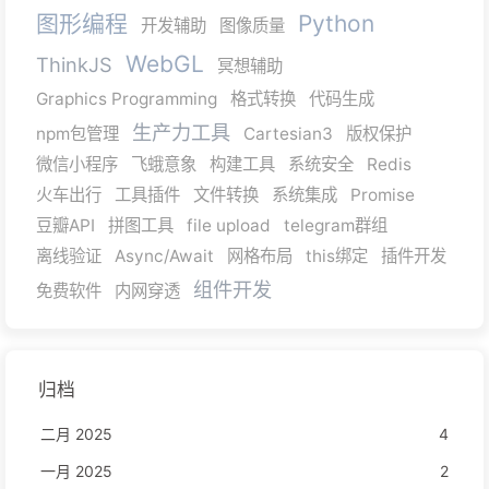
图形编程
Python
开发辅助
图像质量
WebGL
ThinkJS
冥想辅助
Graphics Programming
格式转换
代码生成
生产力工具
npm包管理
Cartesian3
版权保护
微信小程序
飞蛾意象
构建工具
系统安全
Redis
火车出行
工具插件
文件转换
系统集成
Promise
豆瓣API
拼图工具
file upload
telegram群组
离线验证
Async/Await
网格布局
this绑定
插件开发
组件开发
免费软件
内网穿透
归档
二月 2025
4
一月 2025
2