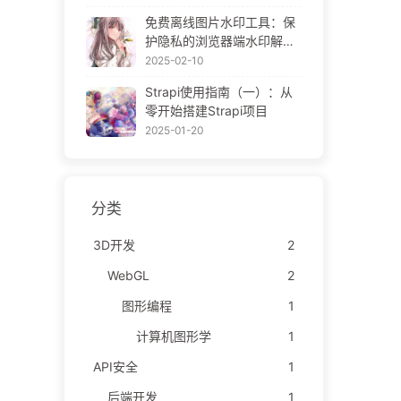
ne Gallery
免费离线图片水印工具：保
护隐私的浏览器端水印解决
方案 | Free Offline Image
2025-02-10
Watermark Tool
Strapi使用指南（一）：从
零开始搭建Strapi项目
2025-01-20
分类
3D开发
2
WebGL
2
图形编程
1
计算机图形学
1
API安全
1
后端开发
1