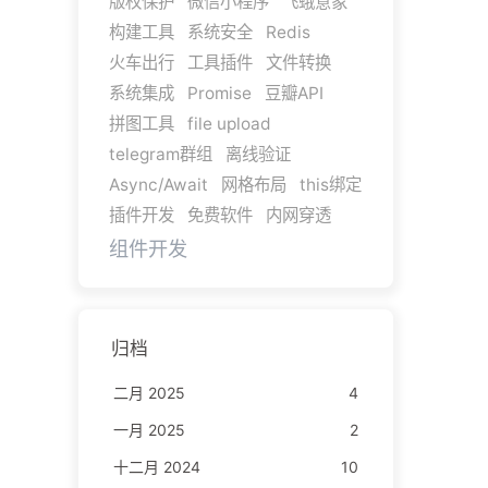
版权保护
微信小程序
飞蛾意象
构建工具
系统安全
Redis
火车出行
工具插件
文件转换
系统集成
Promise
豆瓣API
拼图工具
file upload
telegram群组
离线验证
Async/Await
网格布局
this绑定
插件开发
免费软件
内网穿透
组件开发
归档
二月 2025
4
一月 2025
2
十二月 2024
10