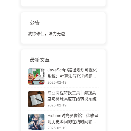
公告
我欲修仙，法力无边
最新文章
JavaScript路径规划可视化
系统：A*算法与TSP问题解
决方案
2025-02-19
专业高程转换工具 | 海拔高
度与椭球高度在线转换系统
2025-02-19
Histime时光影像馆：优雅呈
现历史瞬间的在线时间轴相
册 | Historical Photo Timeli
2025-02-19