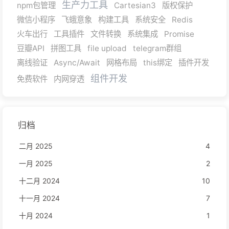
生产力工具
npm包管理
Cartesian3
版权保护
微信小程序
飞蛾意象
构建工具
系统安全
Redis
火车出行
工具插件
文件转换
系统集成
Promise
豆瓣API
拼图工具
file upload
telegram群组
离线验证
Async/Await
网格布局
this绑定
插件开发
组件开发
免费软件
内网穿透
归档
二月 2025
4
一月 2025
2
十二月 2024
10
十一月 2024
7
十月 2024
1