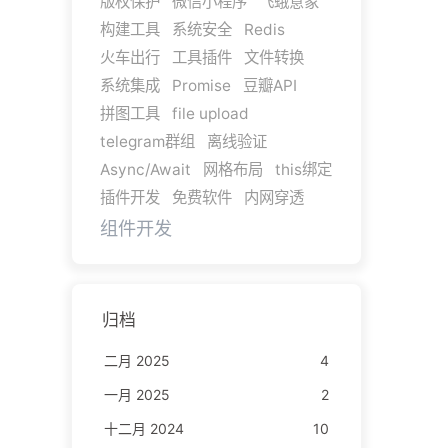
版权保护
微信小程序
飞蛾意象
构建工具
系统安全
Redis
火车出行
工具插件
文件转换
系统集成
Promise
豆瓣API
拼图工具
file upload
telegram群组
离线验证
Async/Await
网格布局
this绑定
插件开发
免费软件
内网穿透
组件开发
归档
二月 2025
4
一月 2025
2
十二月 2024
10