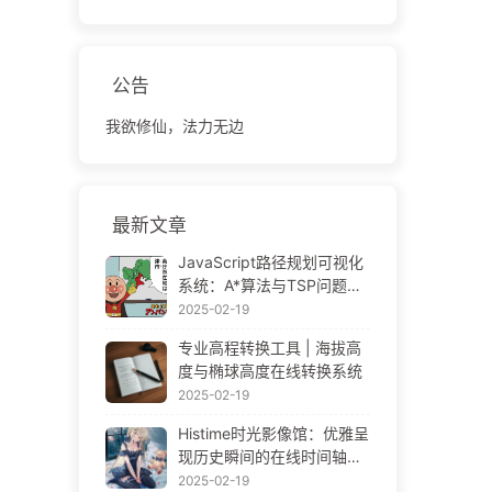
公告
我欲修仙，法力无边
最新文章
JavaScript路径规划可视化
系统：A*算法与TSP问题解
决方案
2025-02-19
专业高程转换工具 | 海拔高
度与椭球高度在线转换系统
2025-02-19
Histime时光影像馆：优雅呈
现历史瞬间的在线时间轴相
册 | Historical Photo Timeli
2025-02-19