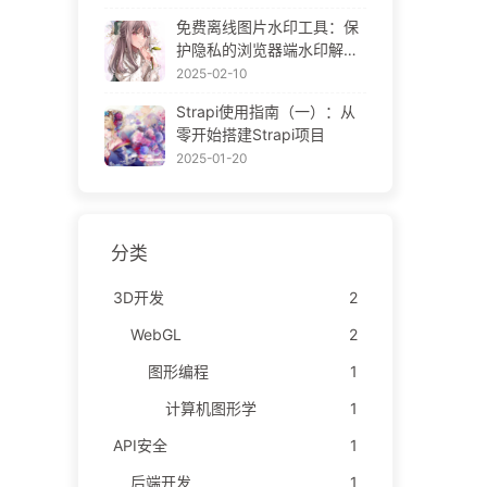
ne Gallery
免费离线图片水印工具：保
护隐私的浏览器端水印解决
方案 | Free Offline Image
2025-02-10
Watermark Tool
Strapi使用指南（一）：从
零开始搭建Strapi项目
2025-01-20
分类
3D开发
2
WebGL
2
图形编程
1
计算机图形学
1
API安全
1
后端开发
1