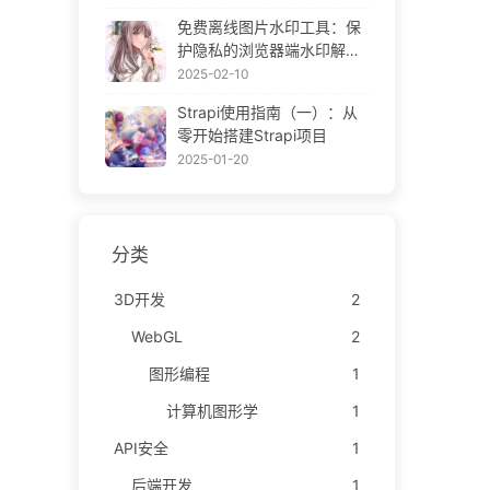
ne Gallery
免费离线图片水印工具：保
护隐私的浏览器端水印解决
方案 | Free Offline Image
2025-02-10
Watermark Tool
Strapi使用指南（一）：从
零开始搭建Strapi项目
2025-01-20
分类
3D开发
2
WebGL
2
图形编程
1
计算机图形学
1
API安全
1
后端开发
1