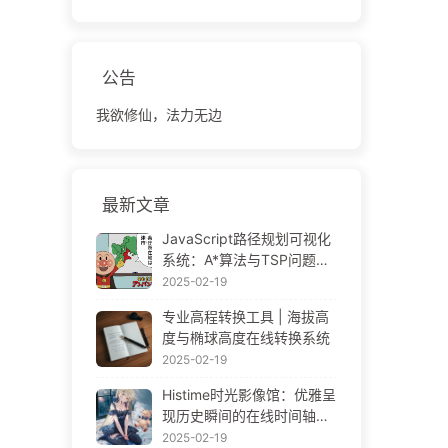
公告
我欲修仙，法力无边
最新文章
JavaScript路径规划可视化
系统：A*算法与TSP问题解
决方案
2025-02-19
专业高程转换工具 | 海拔高
度与椭球高度在线转换系统
2025-02-19
Histime时光影像馆：优雅呈
现历史瞬间的在线时间轴相
册 | Historical Photo Timeli
2025-02-19