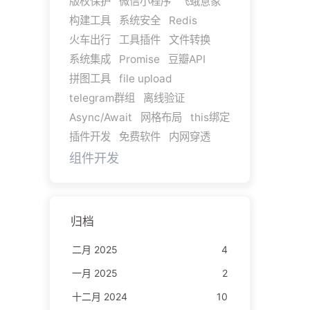
版权保护
微信小程序
飞蛾意象
构建工具
系统安全
Redis
火车出行
工具插件
文件转换
系统集成
Promise
豆瓣API
拼图工具
file upload
telegram群组
离线验证
Async/Await
网格布局
this绑定
插件开发
免费软件
内网穿透
组件开发
归档
二月 2025
4
一月 2025
2
十二月 2024
10