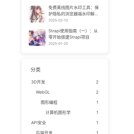
ne Gallery
免费离线图片水印工具：保
护隐私的浏览器端水印解决
方案 | Free Offline Image
2025-02-10
Watermark Tool
Strapi使用指南（一）：从
零开始搭建Strapi项目
2025-01-20
分类
3D开发
2
WebGL
2
图形编程
1
计算机图形学
1
API安全
1
后端开发
1