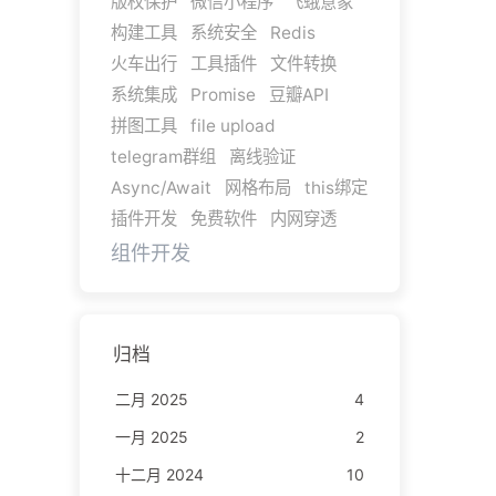
版权保护
微信小程序
飞蛾意象
构建工具
系统安全
Redis
火车出行
工具插件
文件转换
系统集成
Promise
豆瓣API
拼图工具
file upload
telegram群组
离线验证
Async/Await
网格布局
this绑定
插件开发
免费软件
内网穿透
组件开发
归档
二月 2025
4
一月 2025
2
十二月 2024
10