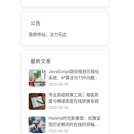
公告
我欲修仙，法力无边
最新文章
JavaScript路径规划可视化
系统：A*算法与TSP问题解
决方案
2025-02-19
专业高程转换工具 | 海拔高
度与椭球高度在线转换系统
2025-02-19
Histime时光影像馆：优雅呈
现历史瞬间的在线时间轴相
册 | Historical Photo Timeli
2025-02-19