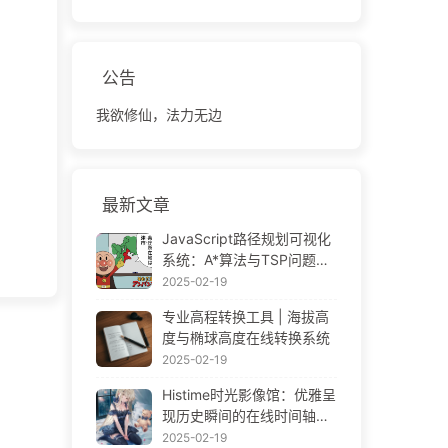
公告
我欲修仙，法力无边
最新文章
JavaScript路径规划可视化
系统：A*算法与TSP问题解
决方案
2025-02-19
专业高程转换工具 | 海拔高
度与椭球高度在线转换系统
2025-02-19
Histime时光影像馆：优雅呈
现历史瞬间的在线时间轴相
册 | Historical Photo Timeli
2025-02-19