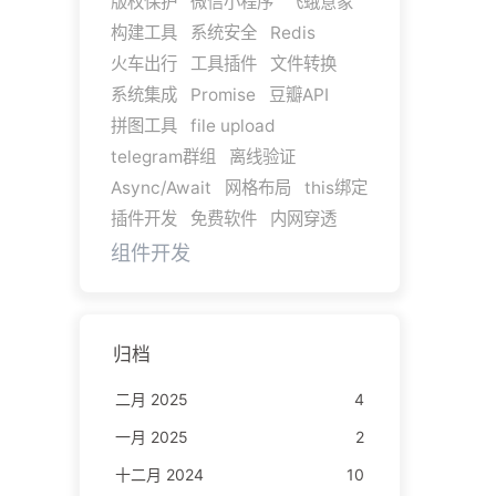
版权保护
微信小程序
飞蛾意象
构建工具
系统安全
Redis
火车出行
工具插件
文件转换
系统集成
Promise
豆瓣API
拼图工具
file upload
telegram群组
离线验证
Async/Await
网格布局
this绑定
插件开发
免费软件
内网穿透
组件开发
归档
二月 2025
4
一月 2025
2
十二月 2024
10