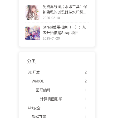
ne Gallery
免费离线图片水印工具：保
护隐私的浏览器端水印解决
方案 | Free Offline Image
2025-02-10
Watermark Tool
Strapi使用指南（一）：从
零开始搭建Strapi项目
2025-01-20
分类
3D开发
2
WebGL
2
图形编程
1
计算机图形学
1
API安全
1
后端开发
1