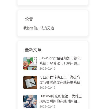
公告
我欲修仙，法力无边
最新文章
JavaScript路径规划可视化
系统：A*算法与TSP问题解
决方案
2025-02-19
专业高程转换工具 | 海拔高
度与椭球高度在线转换系统
2025-02-19
Histime时光影像馆：优雅呈
现历史瞬间的在线时间轴相
册 | Historical Photo Timeli
2025-02-19