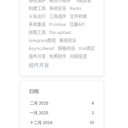
版权保护
微信小程序
飞蛾意象
构建工具
系统安全
Redis
火车出行
工具插件
文件转换
系统集成
Promise
豆瓣API
拼图工具
file upload
telegram群组
离线验证
Async/Await
网格布局
this绑定
插件开发
免费软件
内网穿透
组件开发
归档
二月 2025
4
一月 2025
2
十二月 2024
10