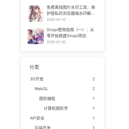
ne Gallery
免费离线图片水印工具：保
护隐私的浏览器端水印解决
方案 | Free Offline Image
2025-02-10
Watermark Tool
Strapi使用指南（一）：从
零开始搭建Strapi项目
2025-01-20
分类
3D开发
2
WebGL
2
图形编程
1
计算机图形学
1
API安全
1
后端开发
1