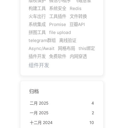
版权保护
微信小程序
飞蛾意象
构建工具
系统安全
Redis
火车出行
工具插件
文件转换
系统集成
Promise
豆瓣API
拼图工具
file upload
telegram群组
离线验证
Async/Await
网格布局
this绑定
插件开发
免费软件
内网穿透
组件开发
归档
二月 2025
4
一月 2025
2
十二月 2024
10