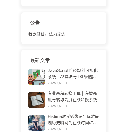
公告
我欲修仙，法力无边
最新文章
JavaScript路径规划可视化
系统：A*算法与TSP问题解
决方案
2025-02-19
专业高程转换工具 | 海拔高
度与椭球高度在线转换系统
2025-02-19
Histime时光影像馆：优雅呈
现历史瞬间的在线时间轴相
册 | Historical Photo Timeli
2025-02-19