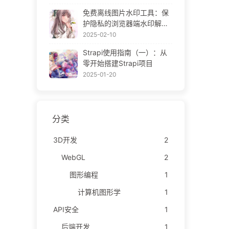
ne Gallery
免费离线图片水印工具：保
护隐私的浏览器端水印解决
方案 | Free Offline Image
2025-02-10
Watermark Tool
Strapi使用指南（一）：从
零开始搭建Strapi项目
2025-01-20
分类
3D开发
2
WebGL
2
图形编程
1
计算机图形学
1
API安全
1
后端开发
1