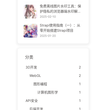
ne Gallery
免费离线图片水印工具：保
护隐私的浏览器端水印解决
方案 | Free Offline Image
2025-02-10
Watermark Tool
Strapi使用指南（一）：从
零开始搭建Strapi项目
2025-01-20
分类
3D开发
2
WebGL
2
图形编程
1
计算机图形学
1
API安全
1
后端开发
1