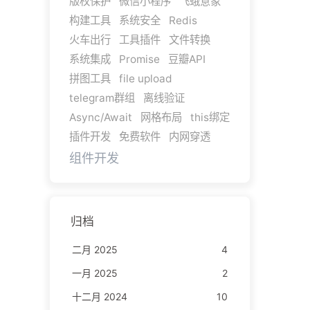
版权保护
微信小程序
飞蛾意象
构建工具
系统安全
Redis
火车出行
工具插件
文件转换
系统集成
Promise
豆瓣API
拼图工具
file upload
telegram群组
离线验证
Async/Await
网格布局
this绑定
插件开发
免费软件
内网穿透
组件开发
归档
二月 2025
4
一月 2025
2
十二月 2024
10