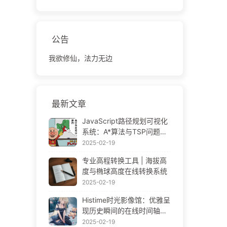
公告
我欲修仙，法力无边
最新文章
JavaScript路径规划可视化
系统：A*算法与TSP问题解
决方案
2025-02-19
专业高程转换工具 | 海拔高
度与椭球高度在线转换系统
2025-02-19
Histime时光影像馆：优雅呈
现历史瞬间的在线时间轴相
册 | Historical Photo Timeli
2025-02-19