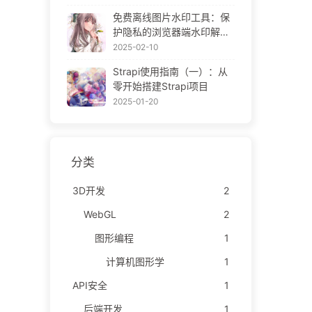
ne Gallery
免费离线图片水印工具：保
护隐私的浏览器端水印解决
方案 | Free Offline Image
2025-02-10
Watermark Tool
Strapi使用指南（一）：从
零开始搭建Strapi项目
2025-01-20
分类
3D开发
2
WebGL
2
图形编程
1
计算机图形学
1
API安全
1
后端开发
1