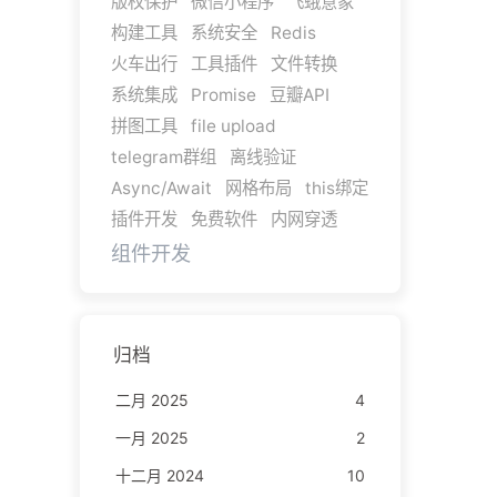
版权保护
微信小程序
飞蛾意象
构建工具
系统安全
Redis
火车出行
工具插件
文件转换
系统集成
Promise
豆瓣API
拼图工具
file upload
telegram群组
离线验证
Async/Await
网格布局
this绑定
插件开发
免费软件
内网穿透
组件开发
归档
二月 2025
4
一月 2025
2
十二月 2024
10