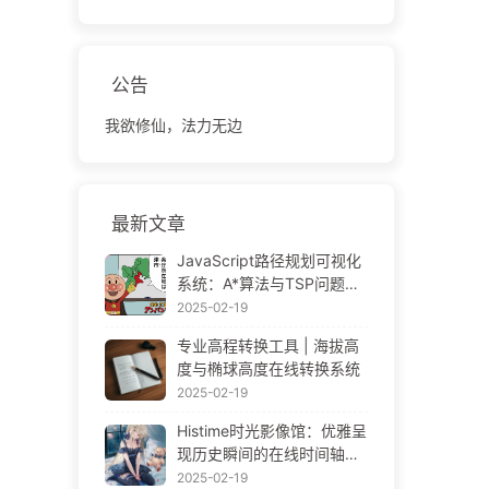
公告
我欲修仙，法力无边
最新文章
JavaScript路径规划可视化
系统：A*算法与TSP问题解
决方案
2025-02-19
专业高程转换工具 | 海拔高
度与椭球高度在线转换系统
2025-02-19
Histime时光影像馆：优雅呈
现历史瞬间的在线时间轴相
册 | Historical Photo Timeli
2025-02-19