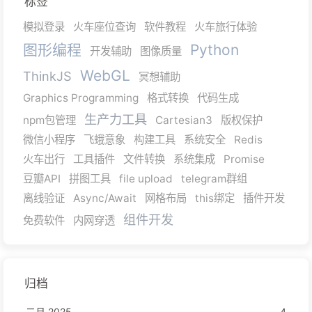
标签
模拟登录
火车座位查询
软件教程
火车旅行体验
图形编程
Python
开发辅助
图像质量
WebGL
ThinkJS
冥想辅助
Graphics Programming
格式转换
代码生成
生产力工具
npm包管理
Cartesian3
版权保护
微信小程序
飞蛾意象
构建工具
系统安全
Redis
火车出行
工具插件
文件转换
系统集成
Promise
豆瓣API
拼图工具
file upload
telegram群组
离线验证
Async/Await
网格布局
this绑定
插件开发
组件开发
免费软件
内网穿透
归档
二月 2025
4